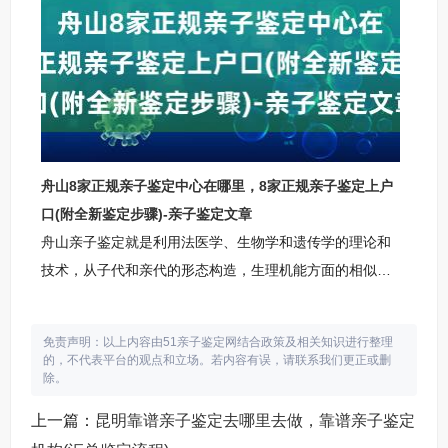
学、准确的证据，为公正的裁决提供有力的支持。这种广
泛的应用范围使得亲子鉴定成为一项非常重要的科技手
段，为社会的发展和公正做出了积极的贡献。乌鲁木齐柚
子基因正规亲子鉴定中心乌鲁木齐柚子基因亲子鉴定中心
机
舟山8家正规亲子鉴定中心在哪里，8家正规亲子鉴定上户
口(附全新鉴定步骤)-亲子鉴定文章
舟山亲子鉴定就是利用法医学、生物学和遗传学的理论和
技术，从子代和亲代的形态构造，生理机能方面的相似特
点，分析遗传特征，判断父母与子女之间，是否是亲生关
系，是法医物证鉴定的主要组成部分。舟山柚子基因亲子
免责声明：以上内容由51亲子鉴定网结合政策及相关知识进行整理
鉴定咨询中心机构地址：舟山市武珞路717号国际大厦7楼
的，不代表平台的观点和立场。若内容有误，请联系我们更正或删
除。
咨询范围：包括：个人(隐私)亲子鉴定、司法亲子鉴定、
胎儿产前亲子鉴定、亲缘关系鉴定、上户口及移民等DNA
上一篇：
昆明靠谱亲子鉴定去哪里去做，靠谱亲子鉴定
鉴定咨询。舟山亲子鉴定咨询中心服务地区：定海区普陀