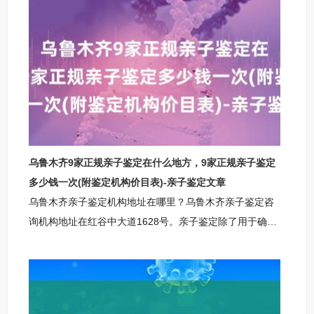
心1、温州柚子基因亲子鉴定咨询中心（柚子基因）机构
地址：温州市武珞路717号国际大厦701【注意：落户、迁
户等需本人携带身份证件来温州柚子基因亲子鉴定中心办
理】业务范围：DNA鉴定服务咨询预约，包括：个人(隐
私)亲子鉴定、司法亲子鉴定咨
乌鲁木齐9家正规亲子鉴定在什么地方，9家正规亲子鉴定
多少钱一次(附鉴定机构价目表)-亲子鉴定文章
乌鲁木齐亲子鉴定机构地址在哪里？乌鲁木齐亲子鉴定咨
询机构地址在红谷中大道1628号。亲子鉴定除了用于确认
亲缘关系外，还在遗产继承等法律事务中扮演着重要角
色，具有广泛的应用范围。亲子鉴定可以帮助人们确认亲
缘关系，解决家庭关系中的问题，维护家庭的和谐。同
时，在遗产继承等法律事务中，亲子鉴定也可以提供科